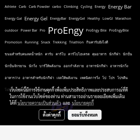
Energy Bar
Athlete
Carb
Carb Powder
carbo
Climbing
Cycling
Energy
Energy Gel
Energy Gal
EnergyBar
EnergyGel
Healthy
LowGI
Marathon
ProEngy
outdoor
Power Bar
Pro
ProEngy Bite
ProEngyBite
Promotion
Running
Snack
Trekking
Triathlon
กินคาร์บยังไงดี
ขนมสำหรับคนลดน้ำหนัก
คาร์บ
คาร์โบ
คาร์โบไฮเดรต
คุมอาหาร
นักกีฬา
นักปั่น
นักปั่นจักรยาน
นักวิ่ง
บาร์ให้พลังงาน
ออกกำลังกาย
อาหารนักกีฬา
อาหารนักวิ่ง
อาหารว่าง
อาหารสำหรับนักกีฬา
เจลให้พลังงาน
เทคนิคการวิ่ง
โป
โปร
โปรตีน
เว็บไซต์นี้มีการใช้งานคุกกี้ เพื่อเพิ่มประสิทธิภาพและประสบการณ์ที่ดี
โปรตีนบาร์
โปรโมชั่น
โหลดคาร์บ
ในการใช้งานเว็บไซต์ของท่าน ท่านสามารถอ่านรายละเอียดเพิ่มเติม
ได้ที่
นโยบายความเป็นส่วนตัว
และ
นโยบายคุกกี้
ตั้งค่าคุกกี้
ยอมรับทั้งหมด
© ProEngy Thailand Co.,Ltd. All Rights Reserved
Powered by
MakeWebEasy.com