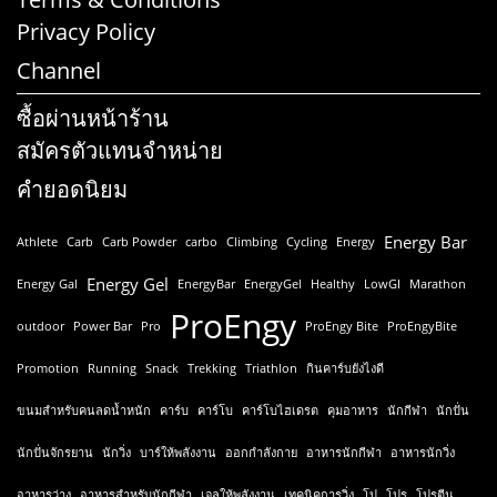
Privacy Policy
Channel
ซื้อผ่านหน้าร้าน
สมัครตัวแทนจำหน่าย
คำยอดนิยม
Energy Bar
Athlete
Carb
Carb Powder
carbo
Climbing
Cycling
Energy
Energy Gel
Energy Gal
EnergyBar
EnergyGel
Healthy
LowGI
Marathon
ProEngy
outdoor
Power Bar
Pro
ProEngy Bite
ProEngyBite
Promotion
Running
Snack
Trekking
Triathlon
กินคาร์บยังไงดี
ขนมสำหรับคนลดน้ำหนัก
คาร์บ
คาร์โบ
คาร์โบไฮเดรต
คุมอาหาร
นักกีฬา
นักปั่น
นักปั่นจักรยาน
นักวิ่ง
บาร์ให้พลังงาน
ออกกำลังกาย
อาหารนักกีฬา
อาหารนักวิ่ง
อาหารว่าง
อาหารสำหรับนักกีฬา
เจลให้พลังงาน
เทคนิคการวิ่ง
โป
โปร
โปรตีน