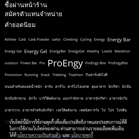
ซื้อผ่านหน้าร้าน
สมัครตัวแทนจำหน่าย
คำยอดนิยม
Energy Bar
Athlete
Carb
Carb Powder
carbo
Climbing
Cycling
Energy
Energy Gel
Energy Gal
EnergyBar
EnergyGel
Healthy
LowGI
Marathon
ProEngy
outdoor
Power Bar
Pro
ProEngy Bite
ProEngyBite
Promotion
Running
Snack
Trekking
Triathlon
กินคาร์บยังไงดี
ขนมสำหรับคนลดน้ำหนัก
คาร์บ
คาร์โบ
คาร์โบไฮเดรต
คุมอาหาร
นักกีฬา
นักปั่น
นักปั่นจักรยาน
นักวิ่ง
บาร์ให้พลังงาน
ออกกำลังกาย
อาหารนักกีฬา
อาหารนักวิ่ง
อาหารว่าง
อาหารสำหรับนักกีฬา
เจลให้พลังงาน
เทคนิคการวิ่ง
โป
โปร
โปรตีน
เว็บไซต์นี้มีการใช้งานคุกกี้ เพื่อเพิ่มประสิทธิภาพและประสบการณ์ที่ดี
โปรตีนบาร์
โปรโมชั่น
โหลดคาร์บ
ในการใช้งานเว็บไซต์ของท่าน ท่านสามารถอ่านรายละเอียดเพิ่มเติม
ได้ที่
นโยบายความเป็นส่วนตัว
และ
นโยบายคุกกี้