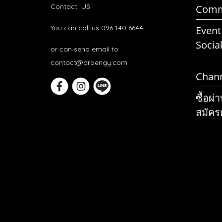
Contact US
Comm
You can call us 096 140 6644
Event
Socia
or can send email to
contact@proengy.com
Chan
ซื้อผ่
สมัคร