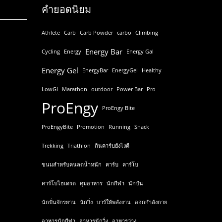
คำยอดนิยม
Athlete
Carb
Carb Powder
carbo
Climbing
Energy Bar
Cycling
Energy
Energy Gal
Energy Gel
EnergyBar
EnergyGel
Healthy
LowGI
Marathon
outdoor
Power Bar
Pro
ProEngy
ProEngy Bite
ProEngyBite
Promotion
Running
Snack
Trekking
Triathlon
กินคาร์บยังไงดี
ขนมสำหรับคนลดน้ำหนัก
คาร์บ
คาร์โบ
คาร์โบไฮเดรต
คุมอาหาร
นักกีฬา
นักปั่น
นักปั่นจักรยาน
นักวิ่ง
บาร์ให้พลังงาน
ออกกำลังกาย
อาหารนักกีฬา
อาหารนักวิ่ง
อาหารว่าง