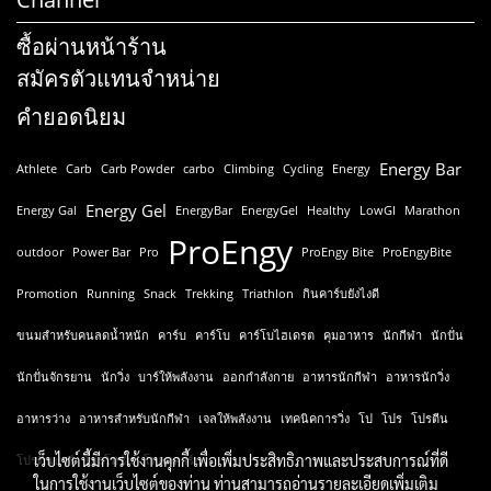
ซื้อผ่านหน้าร้าน
สมัครตัวแทนจำหน่าย
คำยอดนิยม
Energy Bar
Athlete
Carb
Carb Powder
carbo
Climbing
Cycling
Energy
Energy Gel
Energy Gal
EnergyBar
EnergyGel
Healthy
LowGI
Marathon
ProEngy
outdoor
Power Bar
Pro
ProEngy Bite
ProEngyBite
Promotion
Running
Snack
Trekking
Triathlon
กินคาร์บยังไงดี
ขนมสำหรับคนลดน้ำหนัก
คาร์บ
คาร์โบ
คาร์โบไฮเดรต
คุมอาหาร
นักกีฬา
นักปั่น
นักปั่นจักรยาน
นักวิ่ง
บาร์ให้พลังงาน
ออกกำลังกาย
อาหารนักกีฬา
อาหารนักวิ่ง
อาหารว่าง
อาหารสำหรับนักกีฬา
เจลให้พลังงาน
เทคนิคการวิ่ง
โป
โปร
โปรตีน
เว็บไซต์นี้มีการใช้งานคุกกี้ เพื่อเพิ่มประสิทธิภาพและประสบการณ์ที่ดี
โปรตีนบาร์
โปรโมชั่น
โหลดคาร์บ
ในการใช้งานเว็บไซต์ของท่าน ท่านสามารถอ่านรายละเอียดเพิ่มเติม