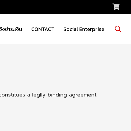
จ้งชำระเงิน
CONTACT
Social Enterprise
constitues a leglly binding agreement