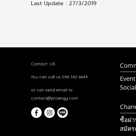
Last Update : 27/3/2019
Contact US
Comm
You can call us 096 140 6644
Event
Socia
or can send email to
contact@proengy.com
Chan
ซื้อผ่
สมัคร