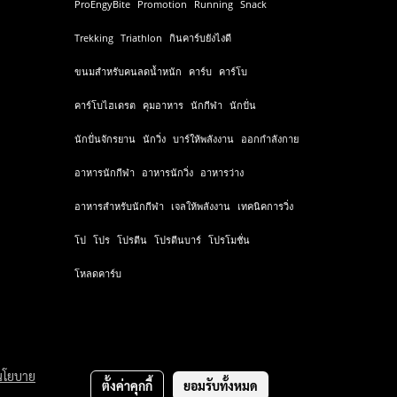
ProEngyBite
Promotion
Running
Snack
Trekking
Triathlon
กินคาร์บยังไงดี
ขนมสำหรับคนลดน้ำหนัก
คาร์บ
คาร์โบ
คาร์โบไฮเดรต
คุมอาหาร
นักกีฬา
นักปั่น
นักปั่นจักรยาน
นักวิ่ง
บาร์ให้พลังงาน
ออกกำลังกาย
อาหารนักกีฬา
อาหารนักวิ่ง
อาหารว่าง
อาหารสำหรับนักกีฬา
เจลให้พลังงาน
เทคนิคการวิ่ง
โป
โปร
โปรตีน
โปรตีนบาร์
โปรโมชั่น
โหลดคาร์บ
นโยบาย
ตั้งค่าคุกกี้
ยอมรับทั้งหมด