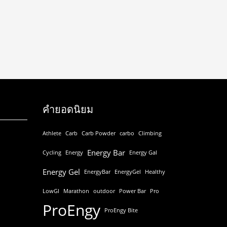
คำยอดนิยม
Athlete
Carb
Carb Powder
carbo
Climbing
Energy Bar
Cycling
Energy
Energy Gal
Energy Gel
EnergyBar
EnergyGel
Healthy
LowGI
Marathon
outdoor
Power Bar
Pro
ProEngy
ProEngy Bite