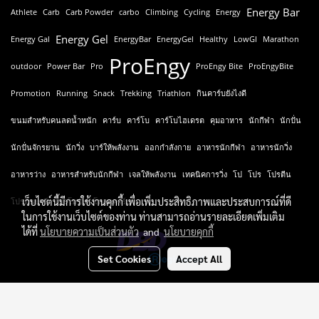
Energy Bar
Athlete
Carb
Carb Powder
carbo
Climbing
Cycling
Energy
Energy Gel
Energy Gal
EnergyBar
EnergyGel
Healthy
LowGI
Marathon
ProEngy
outdoor
Power Bar
Pro
ProEngy Bite
ProEngyBite
Promotion
Running
Snack
Trekking
Triathlon
กินคาร์บยังไงดี
ขนมสำหรับคนลดน้ำหนัก
คาร์บ
คาร์โบ
คาร์โบไฮเดรต
คุมอาหาร
นักกีฬา
นักปั่น
นักปั่นจักรยาน
นักวิ่ง
บาร์ให้พลังงาน
ออกกำลังกาย
อาหารนักกีฬา
อาหารนักวิ่ง
อาหารว่าง
อาหารสำหรับนักกีฬา
เจลให้พลังงาน
เทคนิคการวิ่ง
โป
โปร
โปรตีน
เว็บไซต์นี้มีการใช้งานคุกกี้ เพื่อเพิ่มประสิทธิภาพและประสบการณ์ที่ดี
โปรตีนบาร์
โปรโมชั่น
โหลดคาร์บ
ในการใช้งานเว็บไซต์ของท่าน ท่านสามารถอ่านรายละเอียดเพิ่มเติม
ได้ที่
นโยบายความเป็นส่วนตัว
and
นโยบายคุกกี้
Set Cookies
Accept All
© ProEngy Thailand Co.,Ltd. All Rights Reserved
Powered by
MakeWebEasy.com