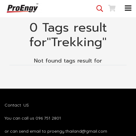
0 Tags result
for"Trekking"
Not found tags result for
Contact US
You can call us 096 751 2801
or can send email to proengy.thailand@gmail.com