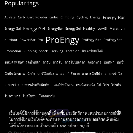
Popular tags
Energy Bar
Athlete
Carb
Carb Powder
carbo
Climbing
Cycling
Energy
Energy Gel
Energy Gal
EnergyBar
EnergyGel
Healthy
LowGI
Marathon
ProEngy
outdoor
Power Bar
Pro
ProEngy Bite
ProEngyBite
Promotion
Running
Snack
Trekking
Triathlon
กินคาร์บยังไงดี
ขนมสำหรับคนลดน้ำหนัก
คาร์บ
คาร์โบ
คาร์โบไฮเดรต
คุมอาหาร
นักกีฬา
นักปั่น
นักปั่นจักรยาน
นักวิ่ง
บาร์ให้พลังงาน
ออกกำลังกาย
อาหารนักกีฬา
อาหารนักวิ่ง
อาหารว่าง
อาหารสำหรับนักกีฬา
เจลให้พลังงาน
เทคนิคการวิ่ง
โป
โปร
โปรตีน
โปรตีนบาร์
โปรโมชั่น
โหลดคาร์บ
เว็บไซต์นี้มีการใช้งานคุกกี้ เพื่อเพิ่มประสิทธิภาพและประสบการณ์ที่ดี
ในการใช้งานเว็บไซต์ของท่าน ท่านสามารถอ่านรายละเอียดเพิ่มเติม
ได้ที่
นโยบายความเป็นส่วนตัว
and
นโยบายคุกกี้