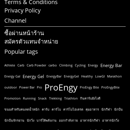
Terms & Conditions
Privacy Policy
Channel
ซื้อผ่านหน้าร้าน
สมัครตัวแทนจำหน่าย
Popular tags
Energy Bar
Athlete
Carb
Carb Powder
carbo
Climbing
Cycling
Energy
Energy Gel
Energy Gal
EnergyBar
EnergyGel
Healthy
LowGI
Marathon
ProEngy
outdoor
Power Bar
Pro
ProEngy Bite
ProEngyBite
Promotion
Running
Snack
Trekking
Triathlon
กินคาร์บยังไงดี
ขนมสำหรับคนลดน้ำหนัก
คาร์บ
คาร์โบ
คาร์โบไฮเดรต
คุมอาหาร
นักกีฬา
นักปั่น
นักปั่นจักรยาน
นักวิ่ง
บาร์ให้พลังงาน
ออกกำลังกาย
อาหารนักกีฬา
อาหารนักวิ่ง