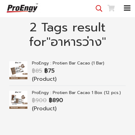
2 Tags result
for"อาหารว่าง"
ProEngy : Protien Bar Cacao (1 Bar)
฿85
฿75
(Product)
ProEngy : Protien Bar Cacao 1 Box (12 pcs.)
฿900
฿890
(Product)