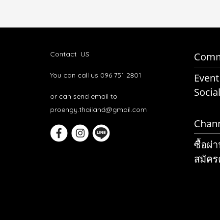
Contact US
Comm
You can call us 096 751 2801
Event
Socia
or can send email to
proengy.thailand@gmail.com
Chan
ซื้อผ่
สมัคร