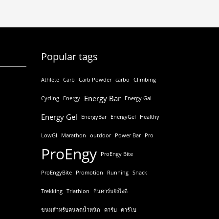
Popular tags
Athlete
Carb
Carb Powder
carbo
Climbing
Energy Bar
Cycling
Energy
Energy Gal
Energy Gel
EnergyBar
EnergyGel
Healthy
LowGI
Marathon
outdoor
Power Bar
Pro
ProEngy
ProEngy Bite
ProEngyBite
Promotion
Running
Snack
Trekking
Triathlon
กินคาร์บยังไงดี
ขนมสำหรับคนลดน้ำหนัก
คาร์บ
คาร์โบ