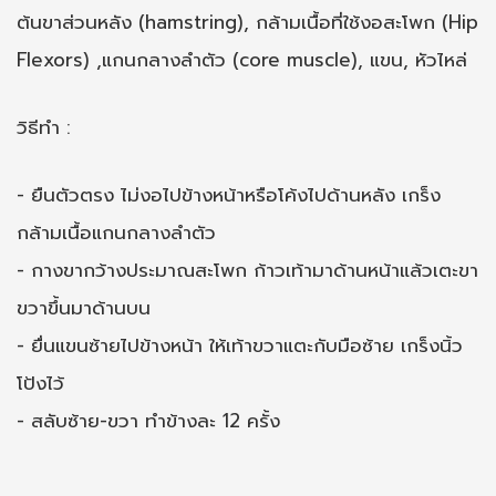
ต้นขาส่วนหลัง (hamstring), กล้ามเนื้อที่ใช้งอสะโพก (Hip
Flexors) ,แกนกลางลำตัว (core muscle), แขน, หัวไหล่
วิธีทำ :
- ยืนตัวตรง ไม่งอไปข้างหน้าหรือโค้งไปด้านหลัง เกร็ง
กล้ามเนื้อแกนกลางลำตัว
- กางขากว้างประมาณสะโพก ก้าวเท้ามาด้านหน้าแล้วเตะขา
ขวาขึ้นมาด้านบน
- ยื่นแขนซ้ายไปข้างหน้า ให้เท้าขวาแตะกับมือซ้าย เกร็งนิ้ว
โป้งไว้
- สลับซ้าย-ขวา ทำข้างละ 12 ครั้ง