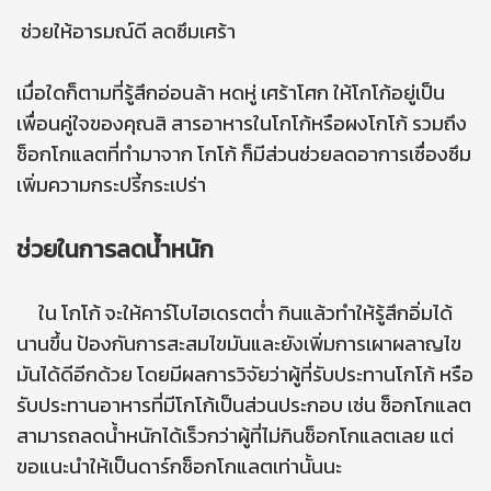
ช่วยให้อารมณ์ดี ลดซึมเศร้า
เมื่อใดก็ตามที่รู้สึกอ่อนล้า หดหู่ เศร้าโศก ให้โกโก้อยู่เป็น
เพื่อนคู่ใจของคุณสิ สารอาหารในโกโก้หรือผงโกโก้ รวมถึง
ช็อกโกแลตที่ทำมาจาก โกโก้ ก็มีส่วนช่วยลดอาการเซื่องซึม
เพิ่มความกระปรี้กระเปร่า
ช่วยในการลดน้ำหนัก
ใน โกโก้ จะให้คาร์โบไฮเดรตต่ำ กินแล้วทำให้รู้สึกอิ่มได้
นานขึ้น ป้องกันการสะสมไขมันและยังเพิ่มการเผาผลาญไข
มันได้ดีอีกด้วย โดยมีผลการวิจัยว่าผู้ที่รับประทานโกโก้ หรือ
รับประทานอาหารที่มีโกโก้เป็นส่วนประกอบ เช่น ช็อกโกแลต
สามารถลดน้ำหนักได้เร็วกว่าผู้ที่ไม่กินช็อกโกแลตเลย แต่
ขอแนะนำให้เป็นดาร์กช็อกโกแลตเท่านั้นนะ