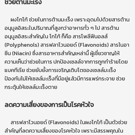
ช่วยต้านมะเร็ง
ผงโกโก้ ช่วยในการต้านมะเร็ง เพราะอุดมไปด้วยสารต้าน
อนุมูลอิสระในปริมาณที่สูงกว่าอาหารทั่ว ๆ ไป สารต้าน
อนุมูลอิสระสำคัญใน โกโก้ ก็คือ สารโพลีฟีนอลส์
(Polyphenols) สารฟลาโวนอยด์ (Flavonoids) สารไนอา
ซีน (Niacin) ซึ่งสารอาหารสำคัญเหล่านี้ ผู้เชี่ยวชาญให้
ความเห็นว่าช่วยในการ ปกป้องเซลล์จากการถูกทำร้ายโดย
แบคทีเรีย ช่วยยับยั้งการเจริญเติบโตของเซลล์มะเร็ง
ป้องกันไม่ให้เซลล์มะเร็งที่มีอยู่แล้วมีการแพร่กระจาย ช่วย
กระตุ้นให้เซลล์มะเร็งตาย
ลดความเสี่ยงของการเป็นโรคหัวใจ
สารฟลาโวนอยด์ (Flavonoids) ในผงโกโก้ เป็นตัวช่วย
สำคัญที่ลดความเสี่ยงของโรคหัวใจ เพราะมีสรรพคุณใน