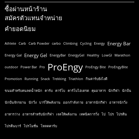
ซื้อผ่านหน้าร้าน
สมัครตัวแทนจำหน่าย
คำยอดนิยม
Energy Bar
Athlete
Carb
Carb Powder
carbo
Climbing
Cycling
Energy
Energy Gel
Energy Gal
EnergyBar
EnergyGel
Healthy
LowGI
Marathon
ProEngy
outdoor
Power Bar
Pro
ProEngy Bite
ProEngyBite
Promotion
Running
Snack
Trekking
Triathlon
กินคาร์บยังไงดี
ขนมสำหรับคนลดน้ำหนัก
คาร์บ
คาร์โบ
คาร์โบไฮเดรต
คุมอาหาร
นักกีฬา
นักปั่น
นักปั่นจักรยาน
นักวิ่ง
บาร์ให้พลังงาน
ออกกำลังกาย
อาหารนักกีฬา
อาหารนักวิ่ง
อาหารว่าง
อาหารสำหรับนักกีฬา
เจลให้พลังงาน
เทคนิคการวิ่ง
โป
โปร
โปรตีน
โปรตีนบาร์
โปรโมชั่น
โหลดคาร์บ