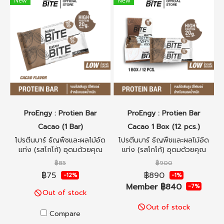
New
New
ProEngy : Protien Bar
ProEngy : Protien Bar
Cacao (1 Bar)
Cacao 1 Box (12 pcs.)
โปรตีนบาร์ ธัญพืชและผลไม้อัด
โปรตีนบาร์ ธัญพืชและผลไม้อัด
แท่ง (รสโกโก้) อุดมด้วยคุณ
แท่ง (รสโกโก้) อุดมด้วยคุณ
ประโยชน์จากธัญพืชหลากชนิด
ประโยชน์จากธัญพืชหลากชนิด
฿85
฿900
โปรตีนสูง น้ำตาลต่ำ พกพา
โปรตีนสูง น้ำตาลต่ำ พกพา
฿75
฿890
-12%
-1%
สะดวก ทานง่าย ไม่อ้วน เหมาะ
สะดวก ทานง่าย ไม่อ้วน เหมาะ
Member
฿840
-7%
สำหรับคนรุ่นใหม่ที่ใส่ใจเรื่อง
สำหรับคนรุ่นใหม่ที่ใส่ใจเรื่อง
Out of stock
สุขภาพ
สุขภาพ
Out of stock
Compare