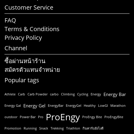
Customer Service
FAQ
Terms & Conditions
Privacy Policy
Channel
ซื้อผ่านหน้าร้าน
สมัครตัวแทนจำหน่าย
Popular tags
Energy Bar
Athlete
Carb
Carb Powder
carbo
Climbing
Cycling
Energy
Energy Gel
Energy Gal
EnergyBar
EnergyGel
Healthy
LowGI
Marathon
ProEngy
outdoor
Power Bar
Pro
ProEngy Bite
ProEngyBite
Promotion
Running
Snack
Trekking
Triathlon
กินคาร์บยังไงดี