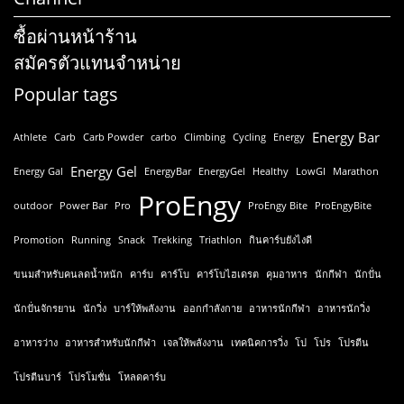
ซื้อผ่านหน้าร้าน
สมัครตัวแทนจำหน่าย
Popular tags
Energy Bar
Athlete
Carb
Carb Powder
carbo
Climbing
Cycling
Energy
Energy Gel
Energy Gal
EnergyBar
EnergyGel
Healthy
LowGI
Marathon
ProEngy
outdoor
Power Bar
Pro
ProEngy Bite
ProEngyBite
Promotion
Running
Snack
Trekking
Triathlon
กินคาร์บยังไงดี
ขนมสำหรับคนลดน้ำหนัก
คาร์บ
คาร์โบ
คาร์โบไฮเดรต
คุมอาหาร
นักกีฬา
นักปั่น
นักปั่นจักรยาน
นักวิ่ง
บาร์ให้พลังงาน
ออกกำลังกาย
อาหารนักกีฬา
อาหารนักวิ่ง
อาหารว่าง
อาหารสำหรับนักกีฬา
เจลให้พลังงาน
เทคนิคการวิ่ง
โป
โปร
โปรตีน
โปรตีนบาร์
โปรโมชั่น
โหลดคาร์บ