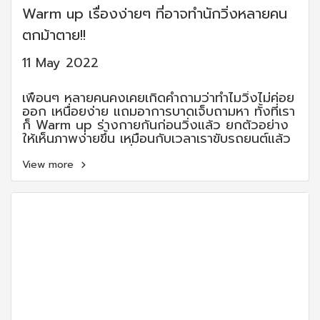
Warm up เรื่องง่ายๆ ที่อาจทำนักวิ่งหลายคน
ตกม้าตาย!!
11 May 2022
เพื่อนๆ หลายคนคงเคยเกิดคำถามว่าทำไมวิ่งไม่ค่อย
ออก เหนื่อยง่าย แถมอาการบาดเจ็บถามหา ทั้งที่เรา
ก็ Warm up ร่างกายกันก่อนวิ่งแล้ว ยกตัวอย่าง
ให้เห็นภาพง่ายขึ้น เหมือนกับเวลาเราขับรถยนต์แล้ว
ติดไฟแดง ถ้าดับเครื่องรอสัญญาณไฟ พอไฟเขียว
แล้วเราสตาร์ทเครื่องยนต์ใหม่ขับพุ่งตรงออกไป
View more