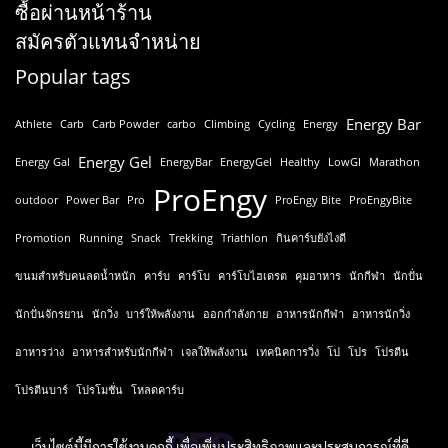
ซื้อผ่านหน้าร้าน
สมัครตัวแทนจำหน่าย
Popular tags
Energy Bar
Athlete
Carb
Carb Powder
carbo
Climbing
Cycling
Energy
Energy Gel
Energy Gal
EnergyBar
EnergyGel
Healthy
LowGI
Marathon
ProEngy
outdoor
Power Bar
Pro
ProEngy Bite
ProEngyBite
Promotion
Running
Snack
Trekking
Triathlon
กินคาร์บยังไงดี
ขนมสำหรับคนลดน้ำหนัก
คาร์บ
คาร์โบ
คาร์โบไฮเดรต
คุมอาหาร
นักกีฬา
นักปั่น
นักปั่นจักรยาน
นักวิ่ง
บาร์ให้พลังงาน
ออกกำลังกาย
อาหารนักกีฬา
อาหารนักวิ่ง
อาหารว่าง
อาหารสำหรับนักกีฬา
เจลให้พลังงาน
เทคนิคการวิ่ง
โป
โปร
โปรตีน
โปรตีนบาร์
โปรโมชั่น
โหลดคาร์บ
เว็บไซต์นี้มีการใช้งานคุกกี้ เพื่อเพิ่มประสิทธิภาพและประสบการณ์ที่ดี