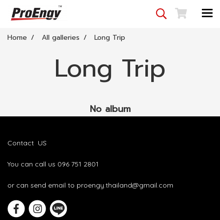
Home
All galleries
Long Trip
Long Trip
No album
Contact US
You can call us 096 751 2801
or can send email to proengy.thailand@gmail.com