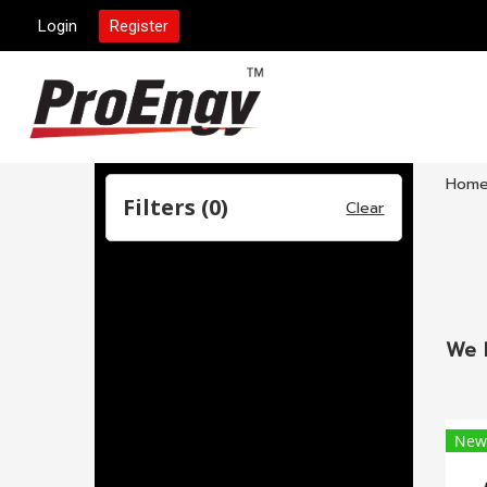
Login
Register
Hom
Filters (
0
)
Clear
We 
New