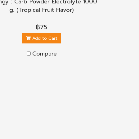
ngy : Carb Powder Electrolyte 1000
g. (Tropical Fruit Flavor)
฿75
Add to Cart
Compare