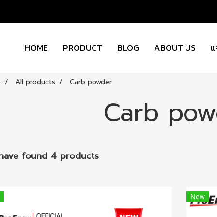
HOME
PRODUCT
BLOG
ABOUT US
แ
e
All products
Carb powder
Carb pow
have found 4 products
New