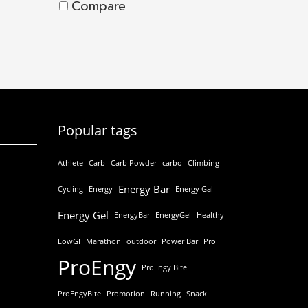
Compare
Popular tags
Athlete
Carb
Carb Powder
carbo
Climbing
Energy Bar
Cycling
Energy
Energy Gal
Energy Gel
EnergyBar
EnergyGel
Healthy
LowGI
Marathon
outdoor
Power Bar
Pro
ProEngy
ProEngy Bite
ProEngyBite
Promotion
Running
Snack