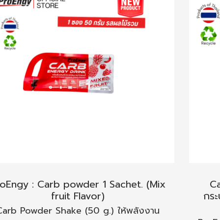
oEngy : Carb powder 1 Sachet. (Mix
Ca
fruit Flavor)
กระ
Carb Powder Shake (50 g.) ให้พลังงาน