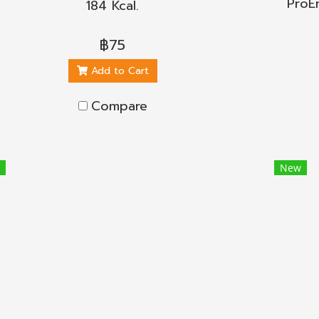
ProE
184 Kcal.
฿75
Add to Cart
Compare
New