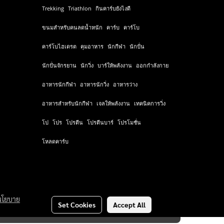
Trekking
Triathlon
กินคาร์บยังไงดี
ขนมสำหรับคนลดน้ำหนัก
คาร์บ
คาร์โบ
คาร์โบไฮเดรต
คุมอาหาร
นักกีฬา
นักปั่น
นักปั่นจักรยาน
นักวิ่ง
บาร์ให้พลังงาน
ออกกำลังกาย
อาหารนักกีฬา
อาหารนักวิ่ง
อาหารว่าง
อาหารสำหรับนักกีฬา
เจลให้พลังงาน
เทคนิคการวิ่ง
โป
โปร
โปรตีน
โปรตีนบาร์
โปรโมชั่น
โหลดคาร์บ
นโยบาย
Set Cookies
Accept All