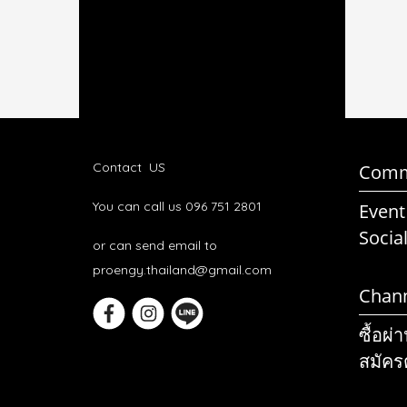
Contact US
Comm
You can call us 096 751 2801
Event
Socia
or can send email to
proengy.thailand@gmail.com
Chan
ซื้อผ่
สมัคร