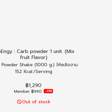
Engy : Carb powder 1 unit. (Mix
fruit Flavor)
 Powder Shake (1000 g.) ให้พลังงาน
152 Kcal./Serving
฿1,290
Member
฿990
-23%
Out of stock