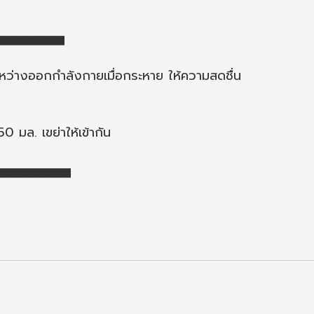
▅▅▅▅▅▅▅▅▅
หว่างออกกำลังกายเมื่อกระหาย ให้ความสดชื่น
 มล. เขย่าให้เข้ากัน
▅▅▅▅▅▅▅▅▅▅