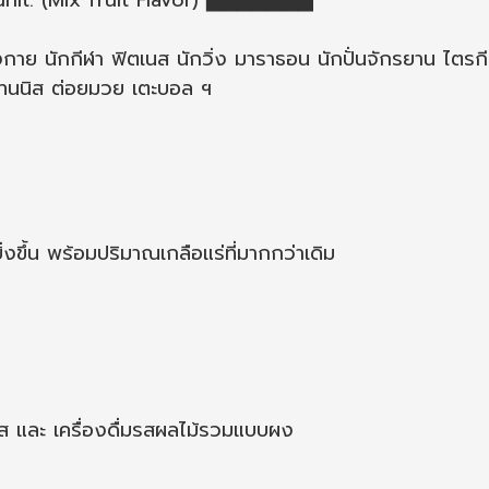
it. (Mix fruit Flavor) ▅▅▅▅▅▅▅
กาย นักกีฬา ฟิตเนส นักวิ่ง มาราธอน นักปั่นจักรยาน ไตรกี
ีเทนนิส ต่อยมวย เตะบอล ฯ
่งขึ้น พร้อมปริมาณเกลือแร่ที่มากกว่าเดิม
 และ เครื่องดื่มรสผลไม้รวมแบบผง