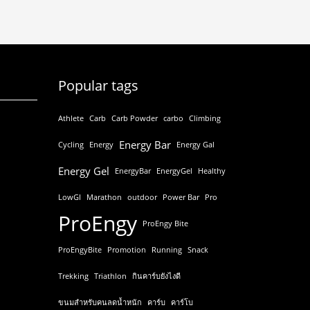
Popular tags
Athlete
Carb
Carb Powder
carbo
Climbing
Energy Bar
Cycling
Energy
Energy Gal
Energy Gel
EnergyBar
EnergyGel
Healthy
LowGI
Marathon
outdoor
Power Bar
Pro
ProEngy
ProEngy Bite
ProEngyBite
Promotion
Running
Snack
Trekking
Triathlon
กินคาร์บยังไงดี
ขนมสำหรับคนลดน้ำหนัก
คาร์บ
คาร์โบ