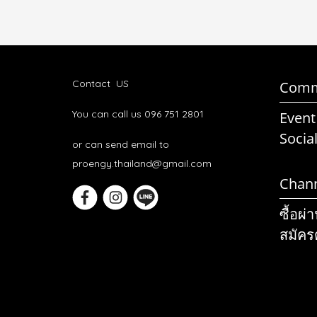
Contact US
Comm
You can call us 096 751 2801
Event
Socia
or can send email to
proengy.thailand@gmail.com
Chan
ซื้อผ่
สมัคร