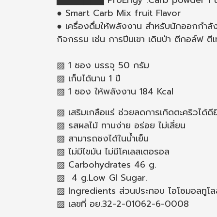
▅▅▅▅▅▅▅ ProEngy :Carb powder 1 un
● Smart Carb Mix fruit Flavor
● เครื่องดื่มให้พลังงาน สำหรับนักออกกำลัง
กิจกรรม เช่น การปีนเขา เดินป่า ตีกอล์ฟ ต
▨ 1 ซอง บรรจุ 50 กรัม
▨ เก็บได้นาน 1 ปี
▨ 1 ซอง ให้พลังงาน 184 Kcal
▨ เสริมเกลือแร่ ช่วยลดการเกิดตะคริวได้ดียิ
▨ รสผลไม้ ทานง่าย อร่อย ไม่เลี่ยน
▨ สามารถชงได้ในน้ำเย็น
▨ ไม่มีไขมัน ไม่มีโคเลสเตอรอล
▨ Carbohydrates 46 g.
▨ 4 g.Low GI Sugar.
▨ Ingredients ส่วนประกอบ ไอโซมอลทูโลส
▨ เลขที่ อย.32-2-01062-6-0008