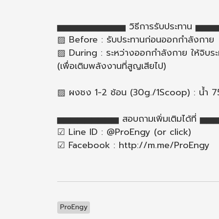
▅▅▅▅▅▅▅▅▅▅ วิธีการรับประทาน ▅
▨ Before : รับประทานก่อนออกกำลังกาย
▨ During : ระหว่างออกกำลังกาย ให้จิบระ
(เพื่อเติมพลังงานที่สูญเสียไป)
▨ ผงชง 1-2 ช้อน (30g./1Scoop) : น้ำ 750
▅▅▅▅▅▅▅▅▅ สอบถามเพิ่มเติมได้ที่ 
☑ Line ID : @ProEngy (or click)
☑ Facebook : http://m.me/ProEngy
ProEngy