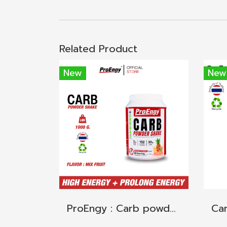
Related Product
New
New
ProEngy : Carb powder 1 unit. (Mix fruit Flavor)