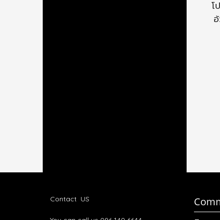
โป
อ
Contact US
Comm
You can call us 096 140 6644