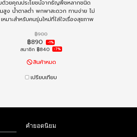
มด้วยคุณประโยชน์จากธัญพืชหลากชนิด
ีนสูง น้ำตาลต่ำ พกพาสะดวก ทานง่าย ไม่
เหมาะสำหรับคนรุ่นใหม่ที่ใส่ใจเรื่องสุขภาพ
฿900
฿890
-1%
สมาชิก
฿840
-7%
สินค้าหมด
เปรียบเทียบ
คำยอดนิยม