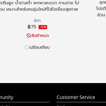
อุด
รตีนสูง น้ำตาลต่ำ พกพาสะดวก ทานง่าย ไม่
โปรต
้วน เหมาะสำหรับคนรุ่นใหม่ที่ใส่ใจเรื่องสุขภาพ
อ้วน 
฿85
฿75
-12%
สินค้าหมด
เปรียบเทียบ
unity
Customer Service