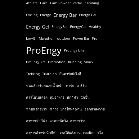
Athlete
Carb
Carb Powder
carbo
Climbing
Energy Bar
Cycling
Energy
Energy Gal
Energy Gel
EnergyBar
EnergyGel
Healthy
LowGI
Marathon
outdoor
Power Bar
Pro
ProEngy
ProEngy Bite
ProEngyBite
Promotion
Running
Snack
Trekking
Triathlon
กินคาร์บยังไงดี
ขนมสำหรับคนลดน้ำหนัก
คาร์บ
คาร์โบ
คาร์โบไฮเดรต
คุมอาหาร
นักกีฬา
นักปั่น
นักปั่นจักรยาน
นักวิ่ง
บาร์ให้พลังงาน
ออกกำลังกาย
อาหารนักกีฬา
อาหารนักวิ่ง
อาหารว่าง
อาหารสำหรับนักกีฬา
เจลให้พลังงาน
เทคนิคการวิ่ง