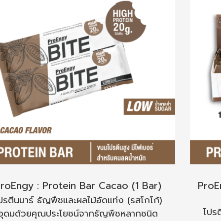
roEngy : Protein Bar Cacao (1 Bar)
ProE
ปรตีนบาร์ ธัญพืชและผลไม้อัดแท่ง (รสโกโก้)
โปรต
อุดมด้วยคุณประโยชน์จากธัญพืชหลากชนิด