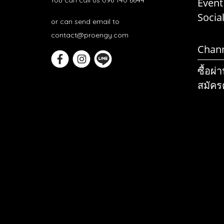
Event
Socia
or can send email to
contact@proengy.com
Chan
ซื้อผ่
สมัคร