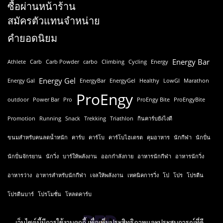
ซื้อผ่านหน้าร้าน
สมัครตัวแทนจำหน่าย
คำยอดนิยม
Energy Bar
Athlete
Carb
Carb Powder
carbo
Climbing
Cycling
Energy
Energy Gel
Energy Gal
EnergyBar
EnergyGel
Healthy
LowGI
Marathon
ProEngy
outdoor
Power Bar
Pro
ProEngy Bite
ProEngyBite
Promotion
Running
Snack
Trekking
Triathlon
กินคาร์บยังไงดี
ขนมสำหรับคนลดน้ำหนัก
คาร์บ
คาร์โบ
คาร์โบไฮเดรต
คุมอาหาร
นักกีฬา
นักปั่น
นักปั่นจักรยาน
นักวิ่ง
บาร์ให้พลังงาน
ออกกำลังกาย
อาหารนักกีฬา
อาหารนักวิ่ง
อาหารว่าง
อาหารสำหรับนักกีฬา
เจลให้พลังงาน
เทคนิคการวิ่ง
โป
โปร
โปรตีน
โปรตีนบาร์
โปรโมชั่น
โหลดคาร์บ
เว็บไซต์นี้มีการใช้งานคุกกี้ เพื่อเพิ่มประสิทธิภาพและประสบการณ์ที่ดี