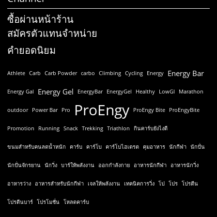
ซื้อผ่านหน้าร้าน
สมัครตัวแทนจำหน่าย
คำยอดนิยม
Energy Bar
Athlete
Carb
Carb Powder
carbo
Climbing
Cycling
Energy
Energy Gel
Energy Gal
EnergyBar
EnergyGel
Healthy
LowGI
Marathon
ProEngy
outdoor
Power Bar
Pro
ProEngy Bite
ProEngyBite
Promotion
Running
Snack
Trekking
Triathlon
กินคาร์บยังไงดี
ขนมสำหรับคนลดน้ำหนัก
คาร์บ
คาร์โบ
คาร์โบไฮเดรต
คุมอาหาร
นักกีฬา
นักปั่น
นักปั่นจักรยาน
นักวิ่ง
บาร์ให้พลังงาน
ออกกำลังกาย
อาหารนักกีฬา
อาหารนักวิ่ง
อาหารว่าง
อาหารสำหรับนักกีฬา
เจลให้พลังงาน
เทคนิคการวิ่ง
โป
โปร
โปรตีน
โปรตีนบาร์
โปรโมชั่น
โหลดคาร์บ