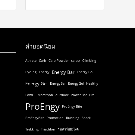
คำยอดนิยม
Athlete
Carb
Carb Powder
carbo
Climbing
Energy Bar
Cycling
Energy
Energy Gal
Energy Gel
EnergyBar
EnergyGel
Healthy
LowGI
Marathon
outdoor
Power Bar
Pro
ProEngy
ProEngy Bite
ProEngyBite
Promotion
Running
Snack
Trekking
Triathlon
กินคาร์บยังไงดี