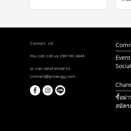
Contact US
Comm
You can call us 096 140 6644
Event
Socia
or can send email to
contact@proengy.com
Chan
ซื้อผ่
สมัคร