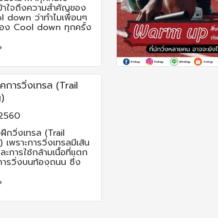
ข้าใจถึงความสำคัญของ
l down ว่าทำไมเพื่อนๆ
้อง Cool down ทุกครั้ง
กำลังกาย หรือออกกำลัง
แล้วเรานั่งพักเลยได้ไหม
้คำตอบกันแล้ว ก็ไปเริ่ม
คการวิ่งเทรล (Trail
)
 2560
ฝึกวิ่งเทรล (Trail
 เพราะการวิ่งเทรลมีเส้น
ละการใช้กล้ามเนื้อที่แตก
ารวิ่งบนท้องถนน ซึ่ง
่งบนเส้นทางที่ขรุขระลาด
วยให้ร่างกายของคุณเรียน
ับตัวให้เร็วขึ้น เนื่องจาก
ของคุณจะทำงานได้อย่าง
ชาติ เพื่อทำให้คุณสามารถ