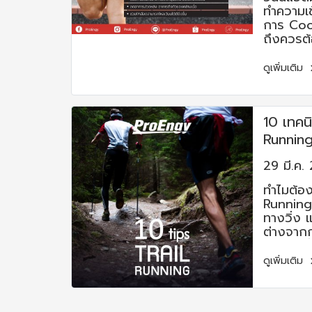
ทำความเ
การ Coo
ถึงควรต
หลังออก
กายเสร็จ
ดูเพิ่มเติม
ถ้าอยากรู
กันเลย
10 เทคนิ
Running
29 มี.ค.
ทำไมต้อง
Running)
ทางวิ่ง แ
ต่างจากก
เป็นการวิ
ชัด จะช่
ดูเพิ่มเติม
รู้ที่จะปร
ร่างกาย
เป็นธรรม