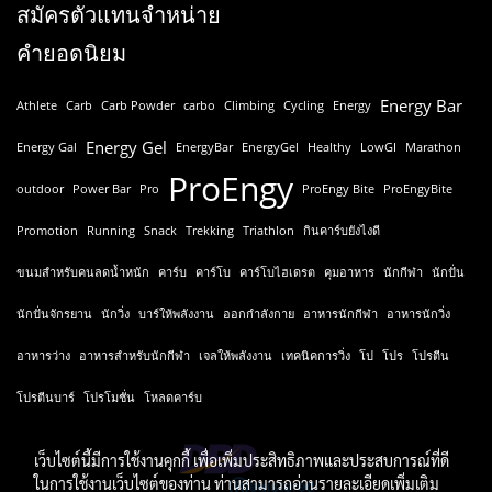
สมัครตัวแทนจำหน่าย
คำยอดนิยม
Energy Bar
Athlete
Carb
Carb Powder
carbo
Climbing
Cycling
Energy
Energy Gel
Energy Gal
EnergyBar
EnergyGel
Healthy
LowGI
Marathon
ProEngy
outdoor
Power Bar
Pro
ProEngy Bite
ProEngyBite
Promotion
Running
Snack
Trekking
Triathlon
กินคาร์บยังไงดี
ขนมสำหรับคนลดน้ำหนัก
คาร์บ
คาร์โบ
คาร์โบไฮเดรต
คุมอาหาร
นักกีฬา
นักปั่น
นักปั่นจักรยาน
นักวิ่ง
บาร์ให้พลังงาน
ออกกำลังกาย
อาหารนักกีฬา
อาหารนักวิ่ง
อาหารว่าง
อาหารสำหรับนักกีฬา
เจลให้พลังงาน
เทคนิคการวิ่ง
โป
โปร
โปรตีน
โปรตีนบาร์
โปรโมชั่น
โหลดคาร์บ
เว็บไซต์นี้มีการใช้งานคุกกี้ เพื่อเพิ่มประสิทธิภาพและประสบการณ์ที่ดี
ในการใช้งานเว็บไซต์ของท่าน ท่านสามารถอ่านรายละเอียดเพิ่มเติม