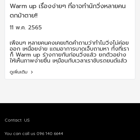
Warm up เรื่องง่ายๆ ที่อาจทำนักวิ่งหลายคน
ตกม้าตาย!!
11 พ.ค. 2565
เพื่อนๆ หลายคนคงเคยเกิดคำถามว่าทำไมวิ่งไม่ค่อย
ออก เหนื่อยง่าย แถมอาการบาดเจ็บถามหา ทั้งที่เรา
ก็ Warm up ร่างกายกันก่อนวิ่งแล้ว ยกตัวอย่าง
ให้เห็นภาพง่ายขึ้น เหมือนกับเวลาเราขับรถยนต์แล้ว
ติดไฟแดง ถ้าดับเครื่องรอสัญญาณไฟ พอไฟเขียว
แล้วเราสตาร์ทเครื่องยนต์ใหม่ขับพุ่งตรงออกไป
ดูเพิ่มเติม
Contact US
You can call us 096 140 6644